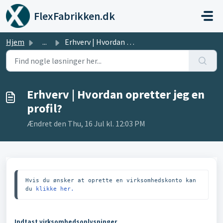
Gå til hovedindhold
FlexFabrikken.dk
Hjem
...
Erhverv | Hvordan opretter jeg en profil?
Erhverv | Hvordan opretter jeg en
profil?
Ændret den Thu, 16 Jul kl. 12:03 PM
Hvis du ønsker at oprette en virksomhedskonto kan 
du 
klikke her.
Indtast virksomhedsoplysninger